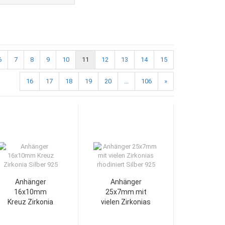
6
7
8
9
10
11
12
13
14
15
16
17
18
19
20
...
106
»
Anhänger
Anhänger
16x10mm
25x7mm mit
Kreuz Zirkonia
vielen Zirkonias
Silber 925
rhodiniert
Silber 925