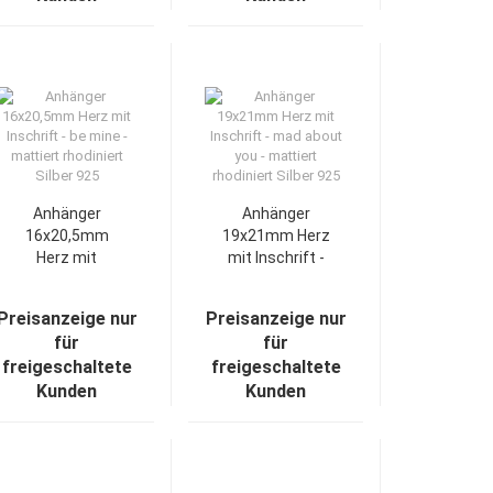
Anhänger
Anhänger
16x20,5mm
19x21mm Herz
Herz mit
mit Inschrift -
Inschrift - be
mad about you
mine - mattiert
- mattiert
Preisanzeige nur
Preisanzeige nur
rhodiniert
rhodiniert
für
für
Silber 925
Silber 925
freigeschaltete
freigeschaltete
Kunden
Kunden