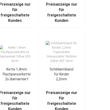
Ohrringe
Silber
Preisanzeige nur
Preisanzeige nur
Silberohrstecker
für
für
freigeschaltete
freigeschaltete
Kunden
Kunden
Kette 1,4mm
Schildarmband
Flachpanzerkette
für Kinder
2x diamantiert
2,2mm
Silber 925 42cm
Figarokette
Gravurplatte
Preisanzeige nur
Preisanzeige nur
18x5mm Silber
für
für
925 16cm
freigeschaltete
freigeschaltete
Kunden
Kunden