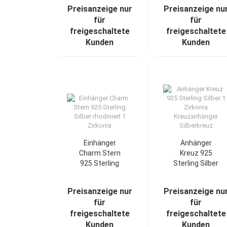
- Ich liebe Dich -
hellblau-
Preisanzeige nur
Preisanzeige nu
Silber 925
emailliert Silber
für
für
925
freigeschaltete
freigeschaltete
Kunden
Kunden
Einhänger
Anhänger
Charm Stern
Kreuz 925
925 Sterling
Sterling Silber
Silber
1 Zirkonia
rhodiniert 1
Kreuzanhänger
Preisanzeige nur
Preisanzeige nu
Zirkonia
Silberkreuz
für
für
freigeschaltete
freigeschaltete
Kunden
Kunden