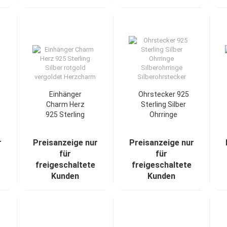
Einhänger
Ohrstecker 925
Charm Herz
Sterling Silber
925 Sterling
Ohrringe
Silber rotgold
Silberohrringe
vergoldet
Silberohrstecker
r
Preisanzeige nur
Preisanzeige nur
Herzcharm
für
für
freigeschaltete
freigeschaltete
Kunden
Kunden