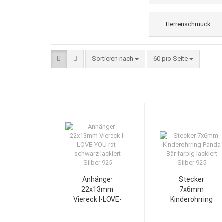
Herrenschmuck
Sortieren nach
60 pro Seite
Anhänger
Stecker
22x13mm
7x6mm
Viereck I-LOVE-
Kinderohrring
YOU rot-
Panda Bär
schwarz
farbig lackiert