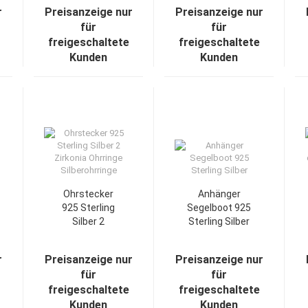
925
925
r
Preisanzeige nur
Preisanzeige nur
für
für
freigeschaltete
freigeschaltete
Kunden
Kunden
Ohrstecker
Anhänger
925 Sterling
Segelboot 925
Silber 2
Sterling Silber
Zirkonia
Ohrringe
r
Preisanzeige nur
Preisanzeige nur
Silberohrringe
für
für
freigeschaltete
freigeschaltete
Kunden
Kunden