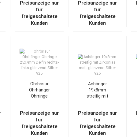
r
Preisanzeige nur
Preisanzeige nur
für
für
freigeschaltete
freigeschaltete
Kunden
Kunden
Ohrbrisur
Anhänger
Ohrhänger
19x8mm
Ohrringe
streifig mit
25x7mm Delfin
Zirkonias
rechts-links
matt-glänzend
r
Preisanzeige nur
Preisanzeige nur
glänzend Silber
Silber 925
für
für
925
freigeschaltete
freigeschaltete
Kunden
Kunden