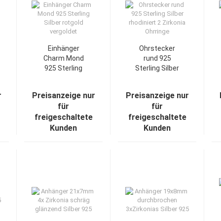
Einhänger
Ohrstecker
Charm Mond
rund 925
925 Sterling
Sterling Silber
Silber rotgold
rhodiniert 2
vergoldet
Zirkonia
r
Preisanzeige nur
Preisanzeige nur
Ohrringe
für
für
freigeschaltete
freigeschaltete
Kunden
Kunden