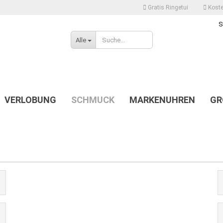
Gratis Ringetui
Koste
S
Alle
VERLOBUNG
SCHMUCK
MARKENUHREN
GR