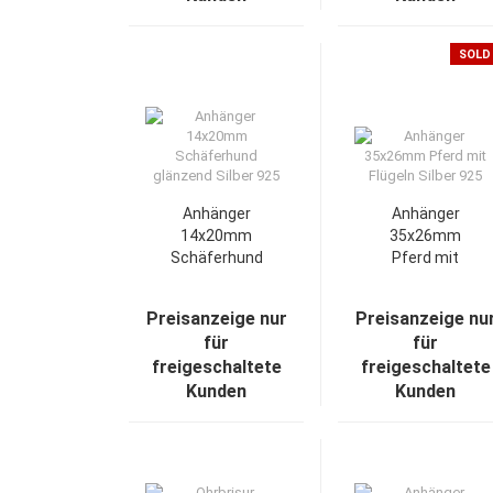
SOLD
Anhänger
Anhänger
14x20mm
35x26mm
Schäferhund
Pferd mit
glänzend Silber
Flügeln Silber
925
925
Preisanzeige nur
Preisanzeige nu
für
für
freigeschaltete
freigeschaltete
Kunden
Kunden