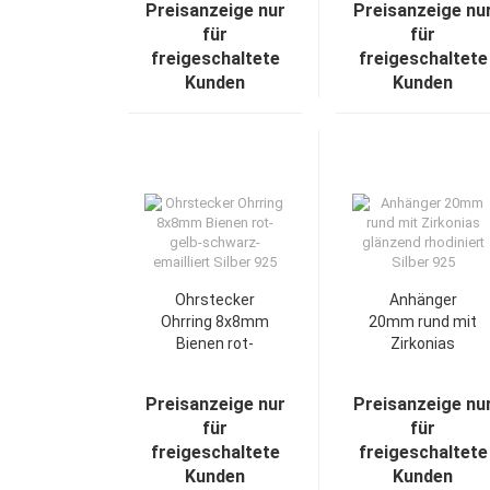
Preisanzeige nur
Preisanzeige nu
lackiert Silber
Silber 925
für
für
925
freigeschaltete
freigeschaltete
Kunden
Kunden
Ohrstecker
Anhänger
Ohrring 8x8mm
20mm rund mit
Bienen rot-
Zirkonias
gelb-schwarz-
glänzend
emailliert Silber
rhodiniert
Preisanzeige nur
Preisanzeige nu
925
Silber 925
für
für
freigeschaltete
freigeschaltete
Kunden
Kunden