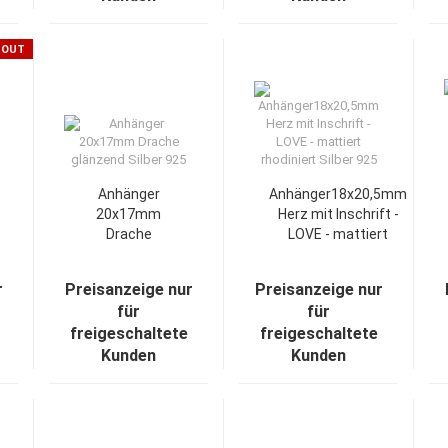
 OUT
Anhänger
Anhänger18x20,5mm
20x17mm
Herz mit Inschrift -
Drache
LOVE - mattiert
glänzend Silber
rhodiniert Silber 925
925
r
Preisanzeige nur
Preisanzeige nur
für
für
freigeschaltete
freigeschaltete
Kunden
Kunden