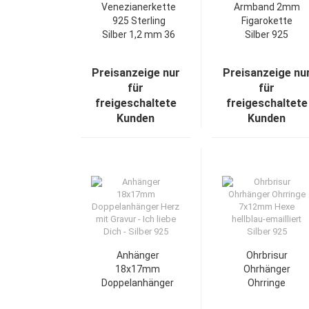
Venezianerkette
Armband 2mm
925 Sterling
Figarokette
Silber 1,2 mm 36
Silber 925
cm Halskette
19cm
Kette
Preisanzeige nur
Preisanzeige nu
Silberkette
für
für
freigeschaltete
freigeschaltete
Kunden
Kunden
Anhänger
Ohrbrisur
18x17mm
Ohrhänger
Doppelanhänger
Ohrringe
Herz mit Gravur
7x12mm Hexe