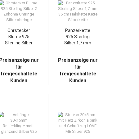
Ohrstecker
Panzerkette
Blume 925
925 Sterling
Sterling Silber
Silber 1,7 mm
2 Zirkonia
36 cm
Ohrringe
Halskette
Preisanzeige nur
Preisanzeige nur
Silberohrringe
Kette
für
für
Silberkette
freigeschaltete
freigeschaltete
Kunden
Kunden