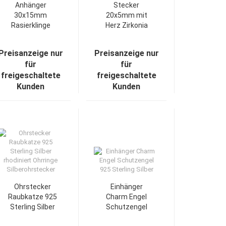
Anhänger
Stecker
30x15mm
20x5mm mit
Rasierklinge
Herz Zirkonia
matt-glänzend
pink und
Silber 925
Schriftzug
Preisanzeige nur
Preisanzeige nur
LOVE ME Silber
für
für
925
freigeschaltete
freigeschaltete
Kunden
Kunden
Ohrstecker
Einhänger
Raubkatze 925
Charm Engel
Sterling Silber
Schutzengel
rhodiniert
925 Sterling