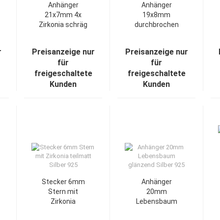
Anhänger
Anhänger
21x7mm 4x
19x8mm
Zirkonia schräg
durchbrochen
glänzend Silber
3xZirkonias
925
Silber 925
r
Preisanzeige nur
Preisanzeige nur
für
für
freigeschaltete
freigeschaltete
Kunden
Kunden
Stecker 6mm
Anhänger
Stern mit
20mm
Zirkonia
Lebensbaum
teilmatt Silber
glänzend Silber