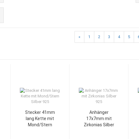
«
1
2
3
4
5
Stecker 41mm
Anhänger
lang Kette mit
17x7mm mit
Mond/Stern
Zirkonias Silber
Silber 925
925