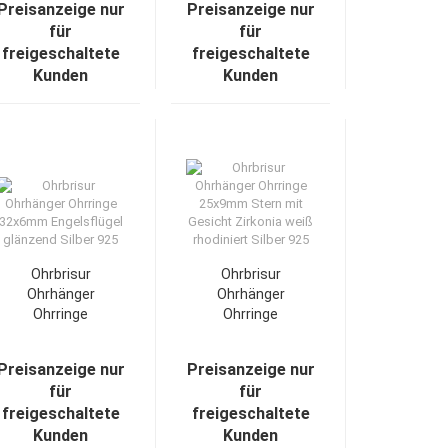
Preisanzeige nur
Preisanzeige nur
für
für
freigeschaltete
freigeschaltete
Kunden
Kunden
Ohrbrisur
Ohrbrisur
Ohrhänger
Ohrhänger
Ohrringe
Ohrringe
32x6mm
25x9mm Stern
Engelsflügel
mit Gesicht
Preisanzeige nur
Preisanzeige nur
glänzend Silber
Zirkonia weiß
für
für
925
rhodiniert
freigeschaltete
freigeschaltete
Silber 925
Kunden
Kunden