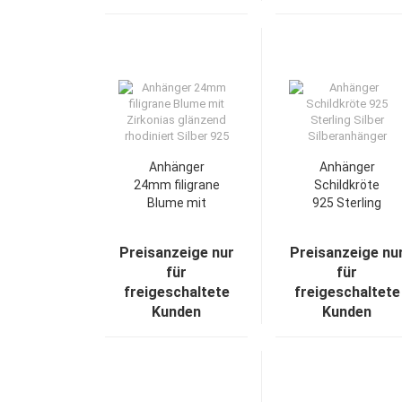
Anhänger
Anhänger
24mm filigrane
Schildkröte
Blume mit
925 Sterling
Zirkonias
Silber
glänzend
Silberanhänger
Preisanzeige nur
Preisanzeige nu
rhodiniert
für
für
Silber 925
freigeschaltete
freigeschaltete
Kunden
Kunden