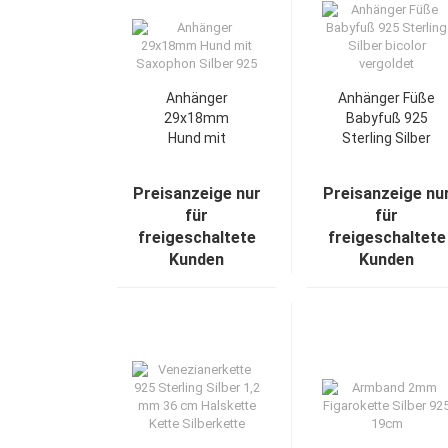
Anhänger
Anhänger Füße
29x18mm
Babyfuß 925
Hund mit
Sterling Silber
Saxophon
bicolor
Silber 925
vergoldet
Preisanzeige nur
Preisanzeige nu
für
für
freigeschaltete
freigeschaltete
Kunden
Kunden