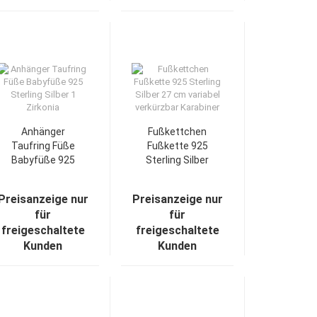
Anhänger
Fußkettchen
Taufring Füße
Fußkette 925
Babyfüße 925
Sterling Silber
Sterling Silber
27 cm variabel
1 Zirkonia
verkürzbar
Preisanzeige nur
Preisanzeige nur
Karabiner
für
für
freigeschaltete
freigeschaltete
Kunden
Kunden