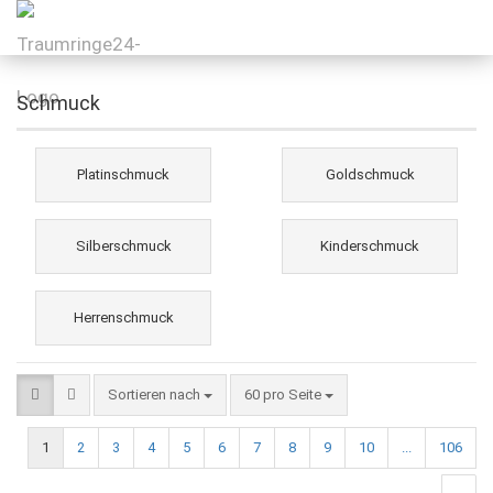
Schmuck
Platinschmuck
Goldschmuck
Silberschmuck
Kinderschmuck
Herrenschmuck
Sortieren nach
60 pro Seite
1
2
3
4
5
6
7
8
9
10
...
106