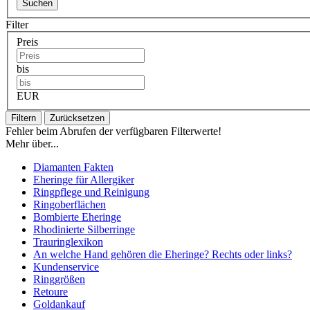
Suchen
Filter
Preis
bis
EUR
Filtern
Zurücksetzen
Fehler beim Abrufen der verfügbaren Filterwerte!
Mehr über...
Diamanten Fakten
Eheringe für Allergiker
Ringpflege und Reinigung
Ringoberflächen
Bombierte Eheringe
Rhodinierte Silberringe
Trauringlexikon
An welche Hand gehören die Eheringe? Rechts oder links?
Kundenservice
Ringgrößen
Retoure
Goldankauf