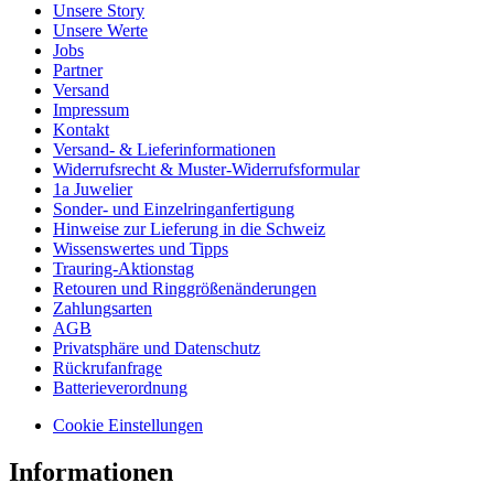
Unsere Story
Unsere Werte
Jobs
Partner
Versand
Impressum
Kontakt
Versand- & Lieferinformationen
Widerrufsrecht & Muster-Widerrufsformular
1a Juwelier
Sonder- und Einzelringanfertigung
Hinweise zur Lieferung in die Schweiz
Wissenswertes und Tipps
Trauring-Aktionstag
Retouren und Ringgrößenänderungen
Zahlungsarten
AGB
Privatsphäre und Datenschutz
Rückrufanfrage
Batterieverordnung
Cookie Einstellungen
Informationen