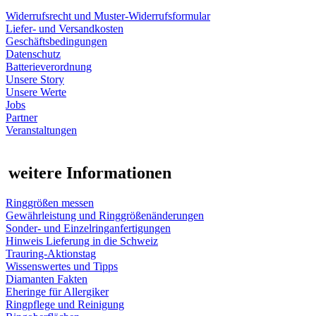
Widerrufsrecht und Muster-Widerrufsformular
Liefer- und Versandkosten
Geschäftsbedingungen
Datenschutz
Batterieverordnung
Unsere Story
Unsere Werte
Jobs
Partner
Veranstaltungen
weitere Informationen
Ringgrößen messen
Gewährleistung und Ringgrößenänderungen
Sonder- und Einzelringanfertigungen
Hinweis Lieferung in die Schweiz
Trauring-Aktionstag
Wissenswertes und Tipps
Diamanten Fakten
Eheringe für Allergiker
Ringpflege und Reinigung